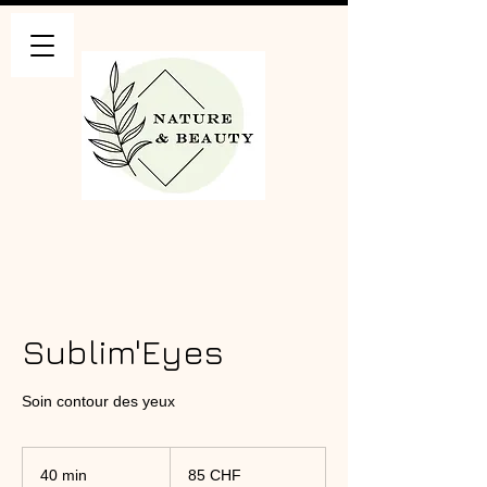
Sublim'Eyes
Soin contour des yeux
85
francs
40 min
4
85 CHF
suisses