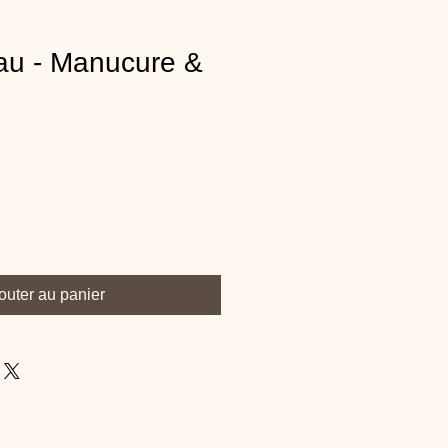
u - Manucure &
outer au panier